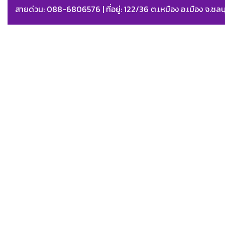
สายด่วน: 088-6806576 | ที่อยู่: 122/36 ต.เหมือง อ.เมือง จ.ชลบ